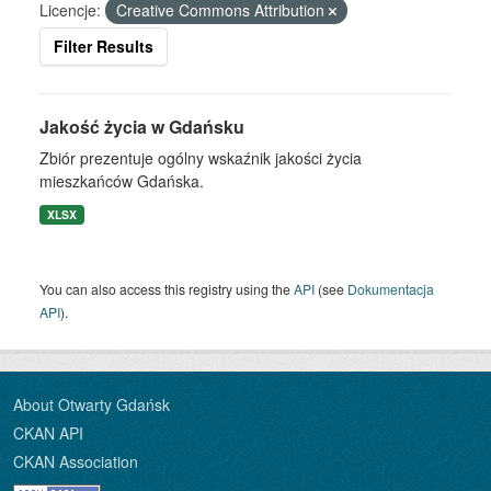
Licencje:
Creative Commons Attribution
Filter Results
Jakość życia w Gdańsku
Zbiór prezentuje ogólny wskaźnik jakości życia
mieszkańców Gdańska.
XLSX
You can also access this registry using the
API
(see
Dokumentacja
API
).
About Otwarty Gdańsk
CKAN API
CKAN Association