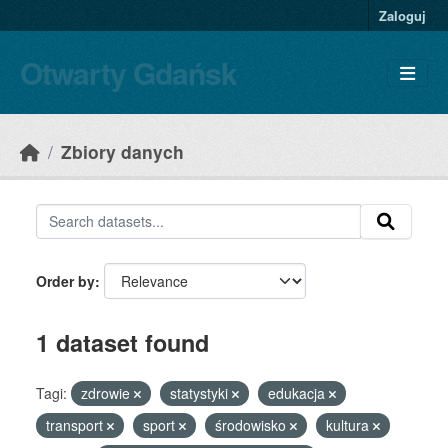
Skip to main content
Zaloguj
Otwarty Gdańsk
Zbiory danych
Order by
1 dataset found
Tagi:
zdrowie
statystyki
edukacja
transport
sport
środowisko
kultura