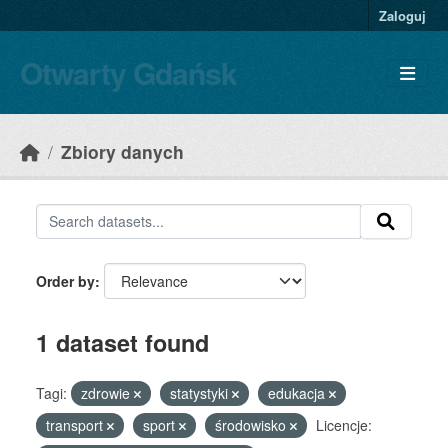
Skip to main content
Zaloguj
Otwarty Gdańsk
Zbiory danych
Order by
1 dataset found
Tagi:
zdrowie
statystyki
edukacja
transport
sport
środowisko
Licencje: