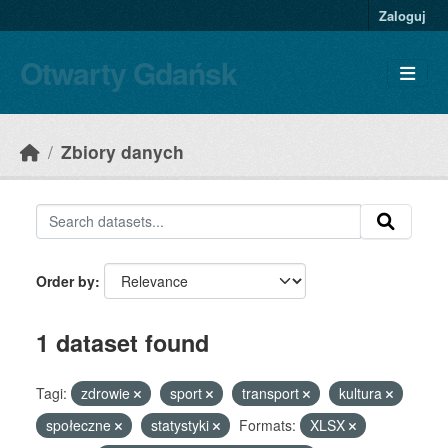
Skip to main content
Zaloguj
Otwarty Gdańsk
Zbiory danych
Order by
1 dataset found
Tagi:
zdrowie
sport
transport
kultura
społeczne
statystyki
Formats:
XLSX