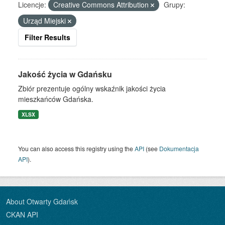
Licencje:
Creative Commons Attribution
Grupy:
Urząd Miejski
Filter Results
Jakość życia w Gdańsku
Zbiór prezentuje ogólny wskaźnik jakości życia
mieszkańców Gdańska.
XLSX
You can also access this registry using the
API
(see
Dokumentacja
API
).
About Otwarty Gdańsk
CKAN API