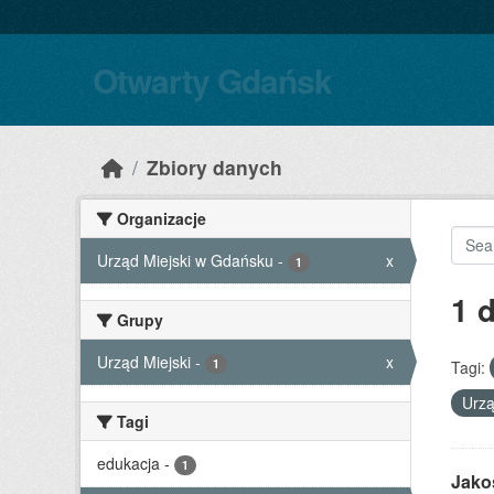
Skip to main content
Otwarty Gdańsk
Zbiory danych
Organizacje
Urząd Miejski w Gdańsku
-
x
1
1 
Grupy
Urząd Miejski
-
x
1
Tagi:
Urzą
Tagi
edukacja
-
1
Jako