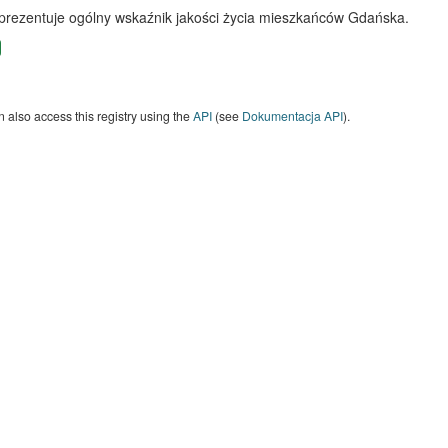
 prezentuje ogólny wskaźnik jakości życia mieszkańców Gdańska.
 also access this registry using the
API
(see
Dokumentacja API
).