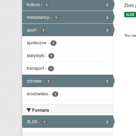
kultura
-
x
Zbiór
1
XLSX
mieszkańcy
-
x
1
sport
-
x
1
You can
społeczne
-
1
statystyki
-
1
transport
-
1
zdrowie
-
x
1
środowisko
-
1
Formats
XLSX
-
x
1