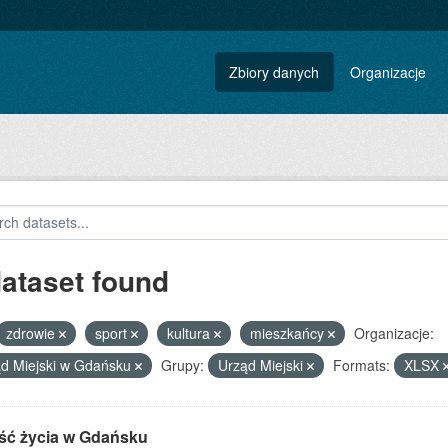
Zbiory danych
Organizacje
dataset found
zdrowie
sport
kultura
mieszkańcy
Organizacje:
d Miejski w Gdańsku
Grupy:
Urząd Miejski
Formats:
XLSX
ść życia w Gdańsku