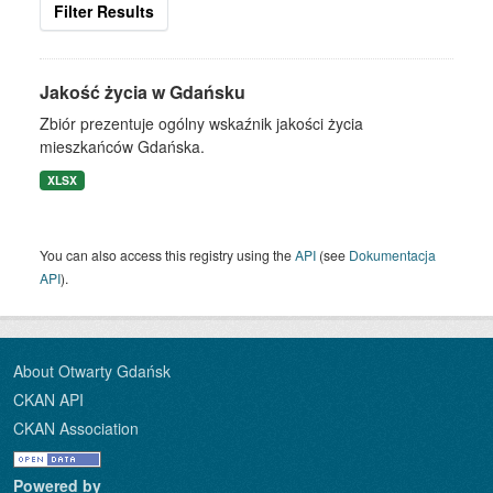
Filter Results
Jakość życia w Gdańsku
Zbiór prezentuje ogólny wskaźnik jakości życia
mieszkańców Gdańska.
XLSX
You can also access this registry using the
API
(see
Dokumentacja
API
).
About Otwarty Gdańsk
CKAN API
CKAN Association
Powered by