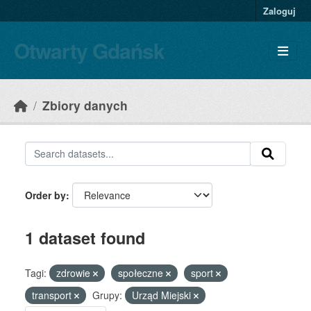
Skip to main content
Zaloguj
Otwarty Gdańsk
Zbiory danych
Order by
1 dataset found
Tagi:
zdrowie
społeczne
sport
transport
Grupy:
Urząd Miejski