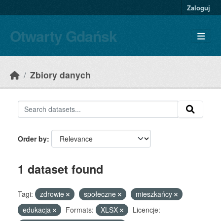
Skip to main content
Zaloguj
Otwarty Gdańsk
Zbiory danych
Order by
1 dataset found
Tagi:
zdrowie
społeczne
mieszkańcy
edukacja
Formats:
XLSX
Licencje: