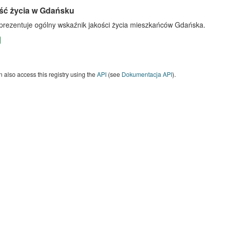
ść życia w Gdańsku
 prezentuje ogólny wskaźnik jakości życia mieszkańców Gdańska.
 also access this registry using the
API
(see
Dokumentacja API
).