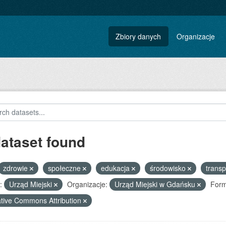
Zbiory danych
Organizacje
dataset found
zdrowie
społeczne
edukacja
środowisko
trans
:
Urząd Miejski
Organizacje:
Urząd Miejski w Gdańsku
Form
tive Commons Attribution