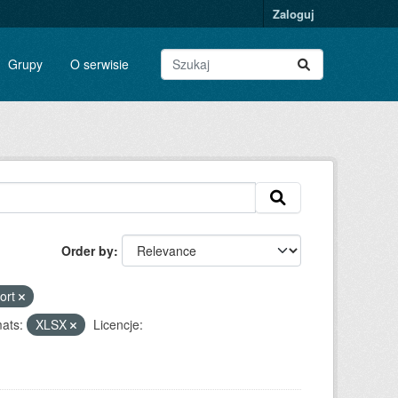
Zaloguj
Grupy
O serwisie
Order by
port
ats:
XLSX
Licencje: