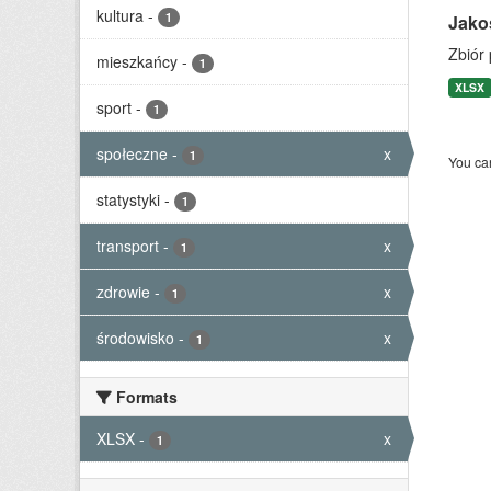
kultura
-
1
Jako
Zbiór
mieszkańcy
-
1
XLSX
sport
-
1
społeczne
-
x
1
You can
statystyki
-
1
transport
-
x
1
zdrowie
-
x
1
środowisko
-
x
1
Formats
XLSX
-
x
1