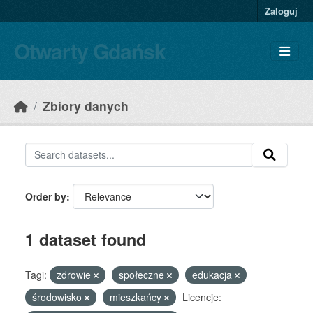
Skip to main content
Zaloguj
Otwarty Gdańsk
Zbiory danych
Order by
1 dataset found
Tagi:
zdrowie
społeczne
edukacja
środowisko
mieszkańcy
Licencje: