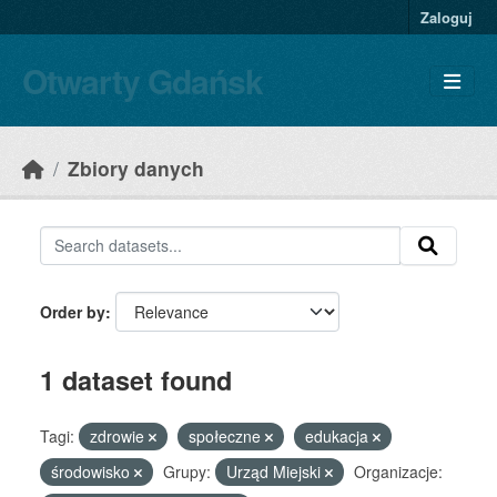
Skip to main content
Zaloguj
Otwarty Gdańsk
Zbiory danych
Order by
1 dataset found
Tagi:
zdrowie
społeczne
edukacja
środowisko
Grupy:
Urząd Miejski
Organizacje: