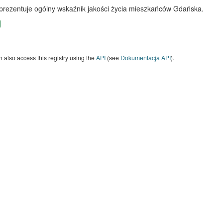
 prezentuje ogólny wskaźnik jakości życia mieszkańców Gdańska.
 also access this registry using the
API
(see
Dokumentacja API
).