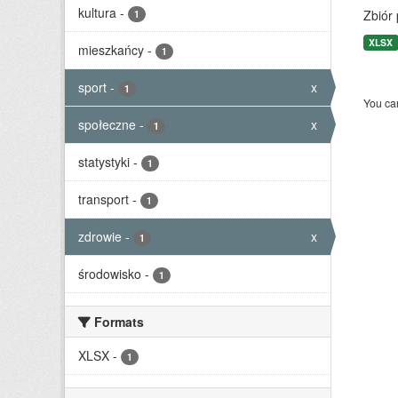
kultura
-
Zbiór
1
XLSX
mieszkańcy
-
1
sport
-
x
1
You can
społeczne
-
x
1
statystyki
-
1
transport
-
1
zdrowie
-
x
1
środowisko
-
1
Formats
XLSX
-
1