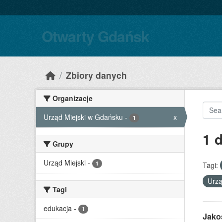
Skip to main content
Otwarty Gdańsk
Zbiory danych
Organizacje
Urząd Miejski w Gdańsku
-
x
1
1 
Grupy
Urząd Miejski
-
1
Tagi:
Urzą
Tagi
edukacja
-
1
Jako