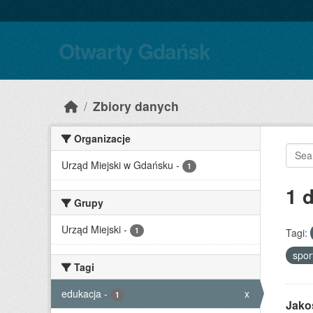
Skip to main content
Otwarty Gdańsk
Zbiory danych
Organizacje
Urząd Miejski w Gdańsku
-
1
1 
Grupy
Urząd Miejski
-
1
Tagi:
spor
Tagi
edukacja
-
x
1
Jako