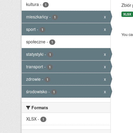
kultura
-
Zbiór
1
XLSX
mieszkańcy
-
x
1
sport
-
x
1
You can
społeczne
-
1
statystyki
-
x
1
transport
-
x
1
zdrowie
-
x
1
środowisko
-
x
1
Formats
XLSX
-
1