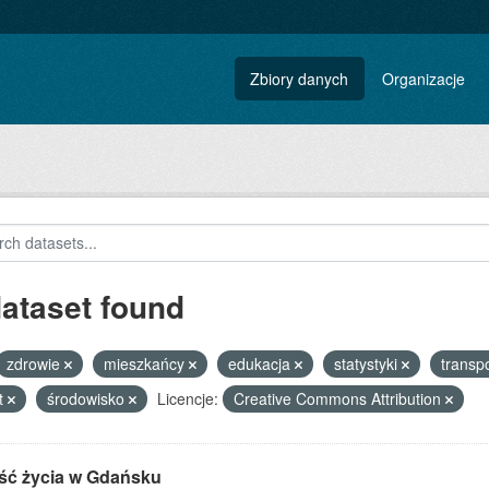
Zbiory danych
Organizacje
dataset found
zdrowie
mieszkańcy
edukacja
statystyki
transp
t
środowisko
Licencje:
Creative Commons Attribution
ść życia w Gdańsku