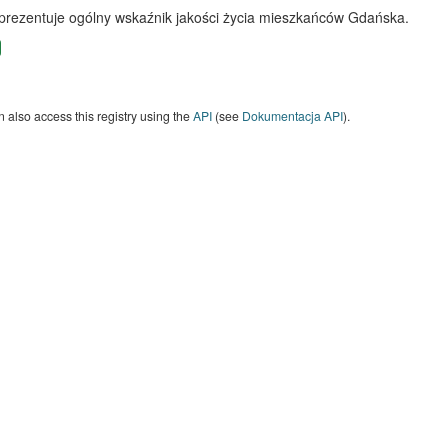
 prezentuje ogólny wskaźnik jakości życia mieszkańców Gdańska.
 also access this registry using the
API
(see
Dokumentacja API
).