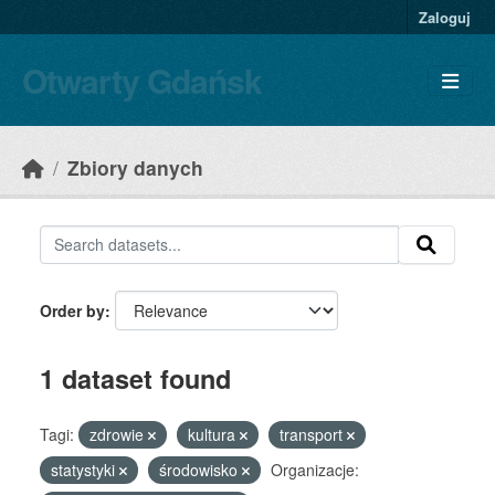
Skip to main content
Zaloguj
Otwarty Gdańsk
Zbiory danych
Order by
1 dataset found
Tagi:
zdrowie
kultura
transport
statystyki
środowisko
Organizacje: