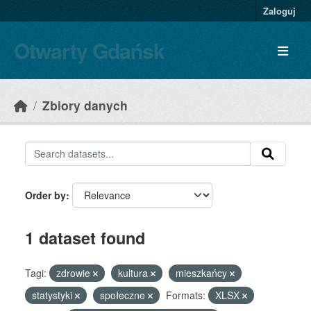
Skip to main content
Zaloguj
Otwarty Gdańsk
Zbiory danych
Order by
1 dataset found
Tagi:
zdrowie
kultura
mieszkańcy
statystyki
społeczne
Formats:
XLSX