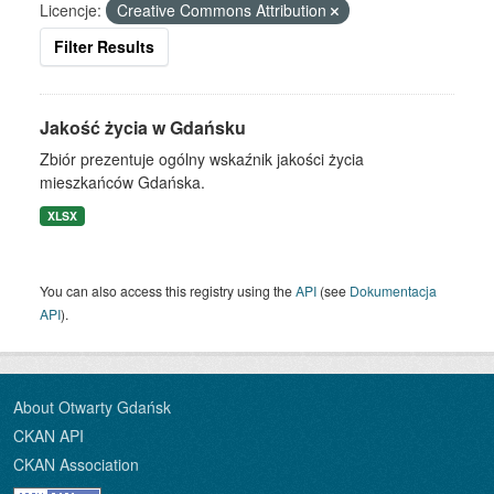
Licencje:
Creative Commons Attribution
Filter Results
Jakość życia w Gdańsku
Zbiór prezentuje ogólny wskaźnik jakości życia
mieszkańców Gdańska.
XLSX
You can also access this registry using the
API
(see
Dokumentacja
API
).
About Otwarty Gdańsk
CKAN API
CKAN Association