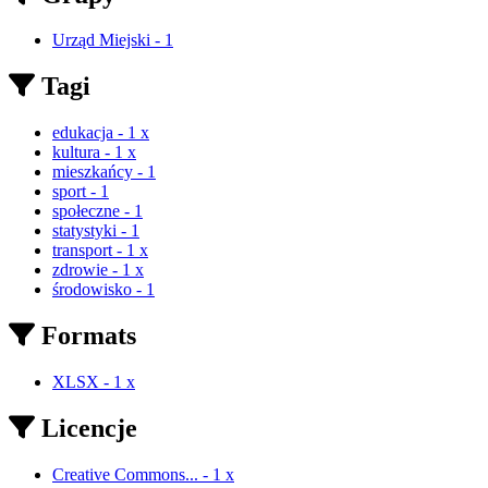
Urząd Miejski
-
1
Tagi
edukacja
-
1
x
kultura
-
1
x
mieszkańcy
-
1
sport
-
1
społeczne
-
1
statystyki
-
1
transport
-
1
x
zdrowie
-
1
x
środowisko
-
1
Formats
XLSX
-
1
x
Licencje
Creative Commons...
-
1
x