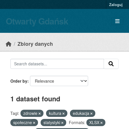
Skip to main content
Zaloguj
Otwarty Gdańsk
Zbiory danych
Order by
1 dataset found
Tagi:
zdrowie
kultura
edukacja
społeczne
statystyki
Formats:
XLSX