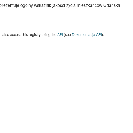
 prezentuje ogólny wskaźnik jakości życia mieszkańców Gdańska.
 also access this registry using the
API
(see
Dokumentacja API
).