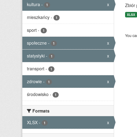
kultura
-
x
Zbiór
1
XLSX
mieszkańcy
-
1
sport
-
1
You can
społeczne
-
x
1
statystyki
-
x
1
transport
-
1
zdrowie
-
x
1
środowisko
-
1
Formats
XLSX
-
x
1