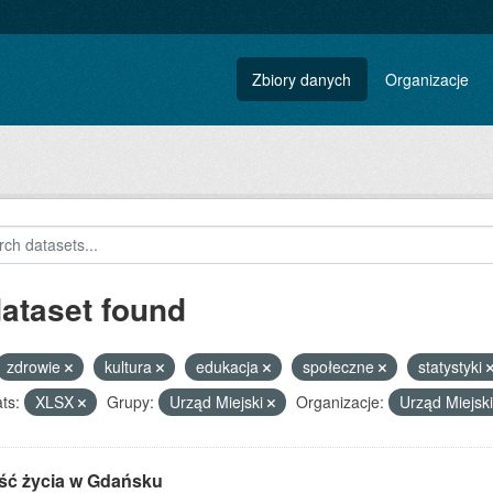
Zbiory danych
Organizacje
dataset found
zdrowie
kultura
edukacja
społeczne
statystyki
ts:
XLSX
Grupy:
Urząd Miejski
Organizacje:
Urząd Miejs
ść życia w Gdańsku