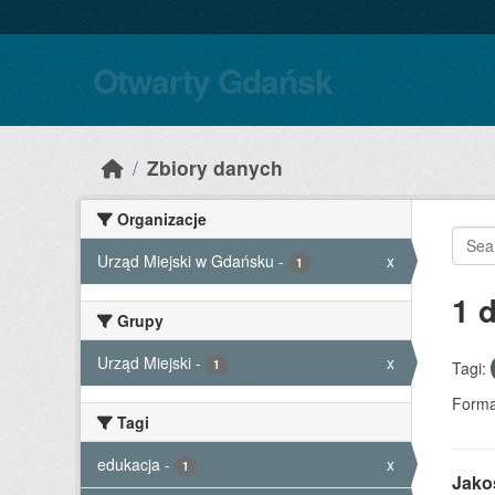
Skip to main content
Otwarty Gdańsk
Zbiory danych
Organizacje
Urząd Miejski w Gdańsku
-
x
1
1 
Grupy
Urząd Miejski
-
x
1
Tagi:
Forma
Tagi
edukacja
-
x
1
Jako