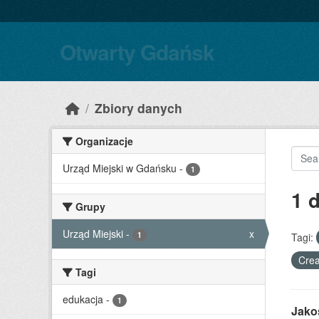
Skip to main content
Otwarty Gdańsk
Zbiory danych
Organizacje
Urząd Miejski w Gdańsku
-
1
1 
Grupy
Urząd Miejski
-
x
1
Tagi:
Crea
Tagi
edukacja
-
1
Jako