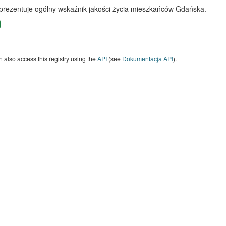
 prezentuje ogólny wskaźnik jakości życia mieszkańców Gdańska.
 also access this registry using the
API
(see
Dokumentacja API
).