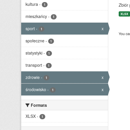
kultura
-
Zbiór
1
XLSX
mieszkańcy
-
1
sport
-
x
1
You can
społeczne
-
1
statystyki
-
1
transport
-
1
zdrowie
-
x
1
środowisko
-
x
1
Formats
XLSX
-
1