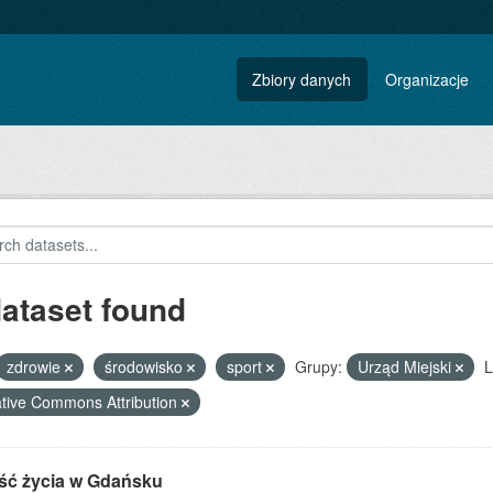
Zbiory danych
Organizacje
dataset found
zdrowie
środowisko
sport
Grupy:
Urząd Miejski
L
tive Commons Attribution
ść życia w Gdańsku