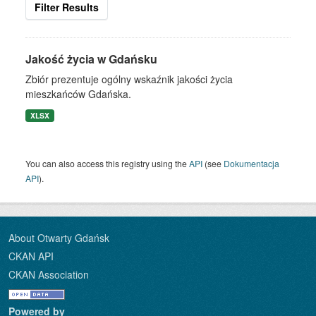
Filter Results
Jakość życia w Gdańsku
Zbiór prezentuje ogólny wskaźnik jakości życia
mieszkańców Gdańska.
XLSX
You can also access this registry using the
API
(see
Dokumentacja
API
).
About Otwarty Gdańsk
CKAN API
CKAN Association
Powered by