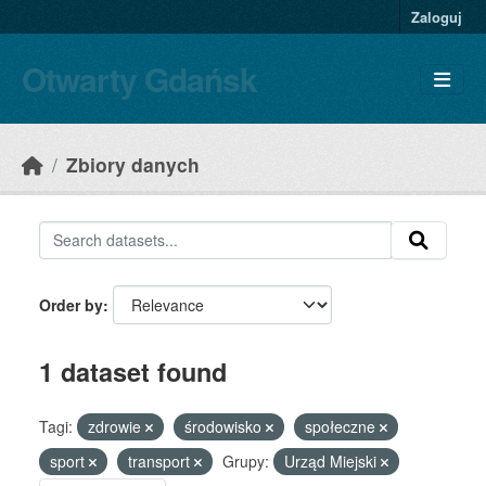
Skip to main content
Zaloguj
Otwarty Gdańsk
Zbiory danych
Order by
1 dataset found
Tagi:
zdrowie
środowisko
społeczne
sport
transport
Grupy:
Urząd Miejski