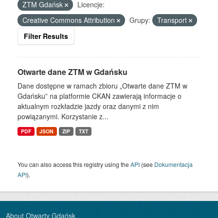
ZTM Gdańsk
Licencje:
Creative Commons Attribution
Grupy:
Transport
Filter Results
Otwarte dane ZTM w Gdańsku
Dane dostępne w ramach zbioru „Otwarte dane ZTM w
Gdańsku” na platformie CKAN zawierają informacje o
aktualnym rozkładzie jazdy oraz danymi z nim
powiązanymi. Korzystanie z...
PDF
JSON
ZIP
TXT
You can also access this registry using the
API
(see
Dokumentacja
API
).
About Otwarty Gdańsk