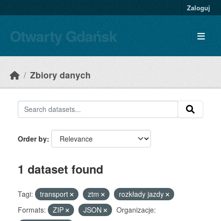
Skip to main content
Zaloguj
Otwarty Gdańsk
Zbiory danych
Order by
1 dataset found
Tagi:
transport
ztm
rozkłady jazdy
Formats:
ZIP
JSON
Organizacje: