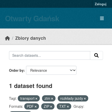
Skip to main content
Zaloguj
Otwarty Gdańsk
Zbiory danych
Order by
1 dataset found
Tagi:
transport
ztm
rozkłady jazdy
Formats:
PDF
ZIP
TXT
Grupy: