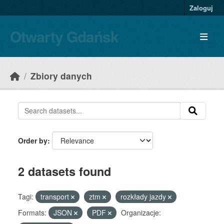
Skip to main content
Zaloguj
Otwarty Gdańsk
Zbiory danych
Order by
2 datasets found
Tagi:
transport
ztm
rozkłady jazdy
Formats:
JSON
PDF
Organizacje: