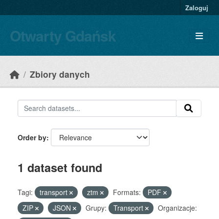
Skip to main content
Zaloguj
Otwarty Gdańsk
Zbiory danych
Order by
1 dataset found
Tagi:
transport
ztm
Formats:
PDF
ZIP
JSON
Grupy:
Transport
Organizacje: