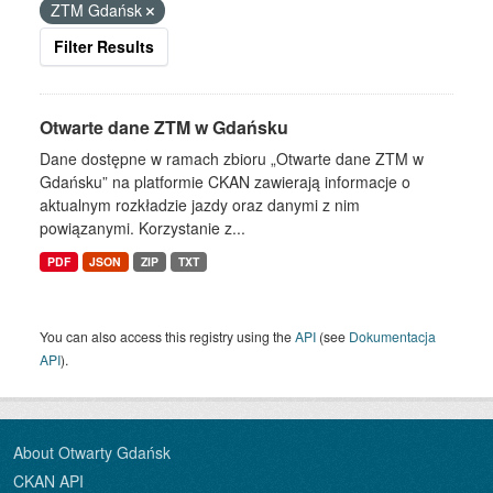
ZTM Gdańsk
Filter Results
Otwarte dane ZTM w Gdańsku
Dane dostępne w ramach zbioru „Otwarte dane ZTM w
Gdańsku” na platformie CKAN zawierają informacje o
aktualnym rozkładzie jazdy oraz danymi z nim
powiązanymi. Korzystanie z...
PDF
JSON
ZIP
TXT
You can also access this registry using the
API
(see
Dokumentacja
API
).
About Otwarty Gdańsk
CKAN API