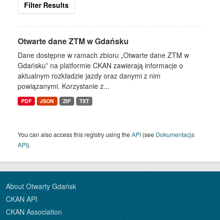
Filter Results
Otwarte dane ZTM w Gdańsku
Dane dostępne w ramach zbioru „Otwarte dane ZTM w
Gdańsku” na platformie CKAN zawierają informacje o
aktualnym rozkładzie jazdy oraz danymi z nim
powiązanymi. Korzystanie z...
PDF
JSON
ZIP
TXT
You can also access this registry using the
API
(see
Dokumentacja
API
).
About Otwarty Gdańsk
CKAN API
CKAN Association