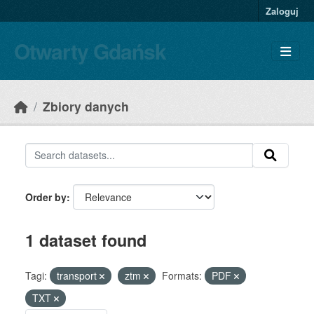
Skip to main content
Zaloguj
Otwarty Gdańsk
Zbiory danych
Order by
1 dataset found
Tagi:
transport
ztm
Formats:
PDF
TXT