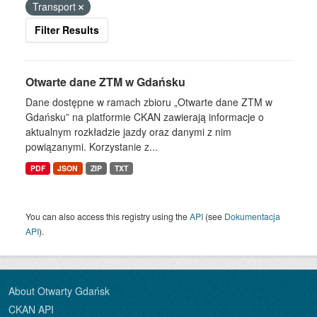
Transport
Filter Results
Otwarte dane ZTM w Gdańsku
Dane dostępne w ramach zbioru „Otwarte dane ZTM w
Gdańsku” na platformie CKAN zawierają informacje o
aktualnym rozkładzie jazdy oraz danymi z nim
powiązanymi. Korzystanie z...
PDF
JSON
ZIP
TXT
You can also access this registry using the
API
(see
Dokumentacja
API
).
About Otwarty Gdańsk
CKAN API