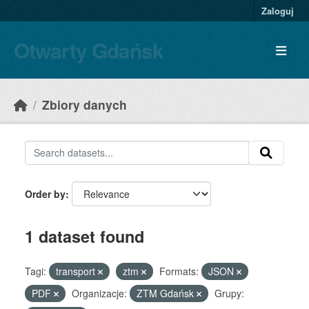
Skip to main content
Zaloguj
Otwarty Gdańsk
Zbiory danych
Order by
1 dataset found
Tagi:
transport
ztm
Formats:
JSON
PDF
Organizacje:
ZTM Gdańsk
Grupy: