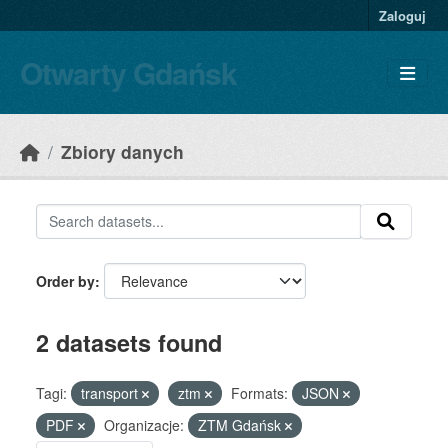
Skip to main content
Zaloguj
Otwarty Gdańsk
Zbiory danych
Order by
2 datasets found
Tagi:
transport
ztm
Formats:
JSON
PDF
Organizacje:
ZTM Gdańsk