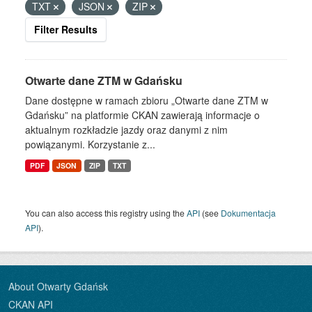
TXT
JSON
ZIP
Filter Results
Otwarte dane ZTM w Gdańsku
Dane dostępne w ramach zbioru „Otwarte dane ZTM w
Gdańsku” na platformie CKAN zawierają informacje o
aktualnym rozkładzie jazdy oraz danymi z nim
powiązanymi. Korzystanie z...
PDF
JSON
ZIP
TXT
You can also access this registry using the
API
(see
Dokumentacja
API
).
About Otwarty Gdańsk
CKAN API