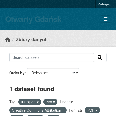
Skip to main content
Zaloguj
Otwarty Gdańsk
Zbiory danych
Order by
1 dataset found
Tagi:
transport
ztm
Licencje:
Creative Commons Attribution
Formats:
PDF