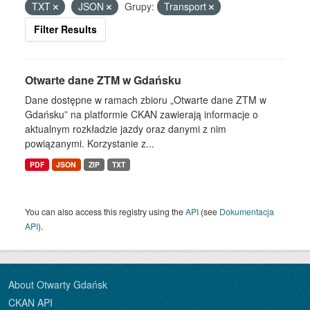
TXT
JSON
Grupy:
Transport
Filter Results
Otwarte dane ZTM w Gdańsku
Dane dostępne w ramach zbioru „Otwarte dane ZTM w
Gdańsku” na platformie CKAN zawierają informacje o
aktualnym rozkładzie jazdy oraz danymi z nim
powiązanymi. Korzystanie z...
PDF
JSON
ZIP
TXT
You can also access this registry using the
API
(see
Dokumentacja
API
).
About Otwarty Gdańsk
CKAN API