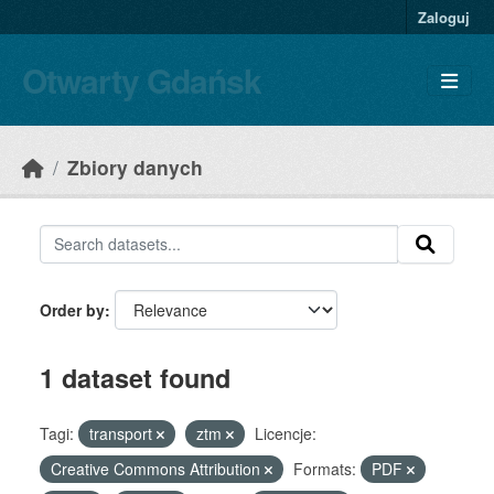
Skip to main content
Zaloguj
Otwarty Gdańsk
Zbiory danych
Order by
1 dataset found
Tagi:
transport
ztm
Licencje:
Creative Commons Attribution
Formats:
PDF