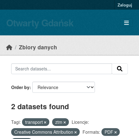
Skip to main content
Zaloguj
Otwarty Gdańsk
Zbiory danych
Order by
2 datasets found
Tagi:
transport
ztm
Licencje:
Creative Commons Attribution
Formats:
PDF