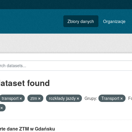
Zbiory danych
Organizacje
dataset found
transport
ztm
rozkłady jazdy
Grupy:
Transport
F
T
rte dane ZTM w Gdańsku