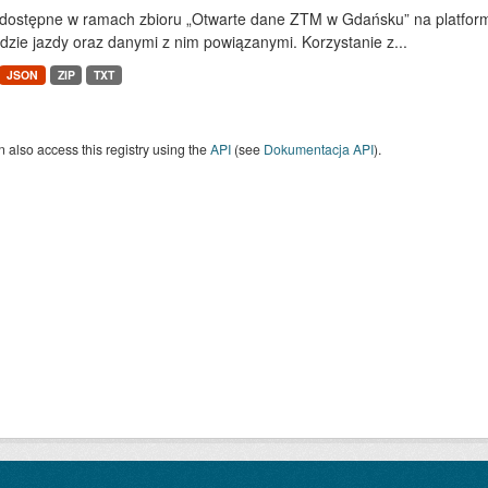
dostępne w ramach zbioru „Otwarte dane ZTM w Gdańsku” na platform
dzie jazdy oraz danymi z nim powiązanymi. Korzystanie z...
JSON
ZIP
TXT
 also access this registry using the
API
(see
Dokumentacja API
).