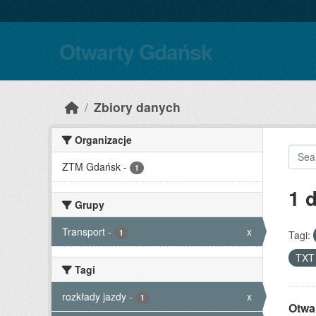
Skip to main content
Otwarty Gdańsk
Zbiory danych
Organizacje
ZTM Gdańsk
-
1
1 
Grupy
Transport
-
x
1
Tagi:
TX
Tagi
rozkłady jazdy
-
x
1
Otwa