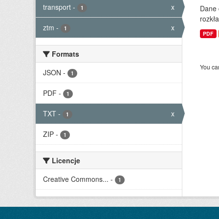
transport
-
x
Dane 
1
rozkła
ztm
-
x
1
PDF
Formats
You can
JSON
-
1
PDF
-
1
TXT
-
x
1
ZIP
-
1
Licencje
Creative Commons...
-
1