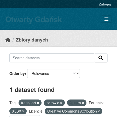
Skip to main content
Zaloguj
Otwarty Gdańsk
Zbiory danych
Order by
1 dataset found
Tagi:
transport
zdrowie
kultura
Formats:
XLSX
Licencje:
Creative Commons Attribution