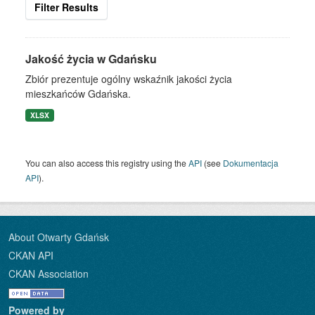
Filter Results
Jakość życia w Gdańsku
Zbiór prezentuje ogólny wskaźnik jakości życia
mieszkańców Gdańska.
XLSX
You can also access this registry using the
API
(see
Dokumentacja
API
).
About Otwarty Gdańsk
CKAN API
CKAN Association
Powered by