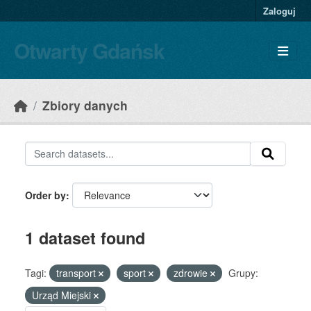
Skip to main content
Zaloguj
Otwarty Gdańsk
Zbiory danych
Order by
1 dataset found
Tagi:
transport
sport
zdrowie
Grupy:
Urząd Miejski