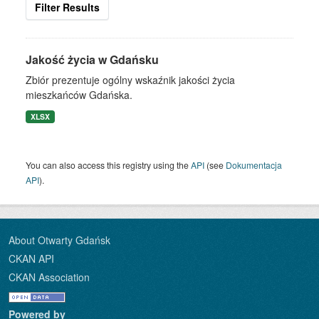
Filter Results
Jakość życia w Gdańsku
Zbiór prezentuje ogólny wskaźnik jakości życia
mieszkańców Gdańska.
XLSX
You can also access this registry using the
API
(see
Dokumentacja
API
).
About Otwarty Gdańsk
CKAN API
CKAN Association
Powered by