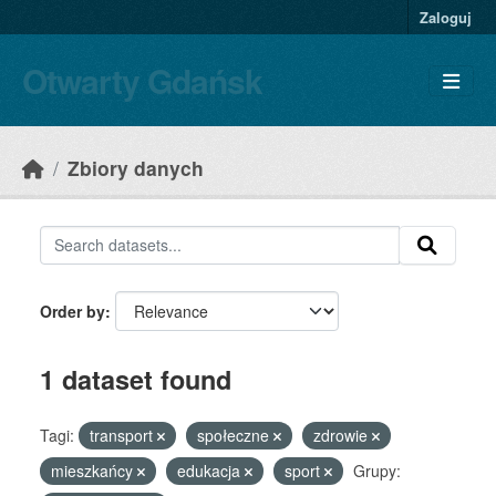
Skip to main content
Zaloguj
Otwarty Gdańsk
Zbiory danych
Order by
1 dataset found
Tagi:
transport
społeczne
zdrowie
mieszkańcy
edukacja
sport
Grupy: