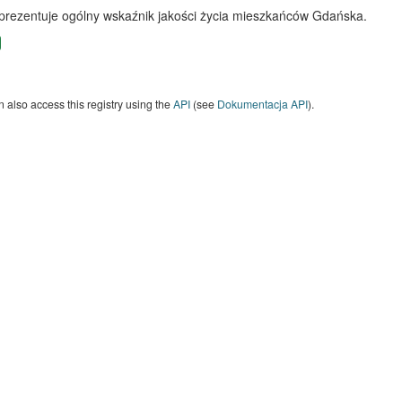
 prezentuje ogólny wskaźnik jakości życia mieszkańców Gdańska.
 also access this registry using the
API
(see
Dokumentacja API
).