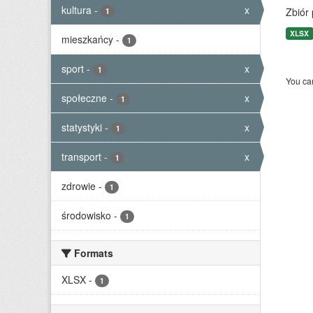
kultura
-
x
Zbiór
1
XLSX
mieszkańcy
-
1
sport
-
x
1
You can
społeczne
-
x
1
statystyki
-
x
1
transport
-
x
1
zdrowie
-
1
środowisko
-
1
Formats
XLSX
-
1