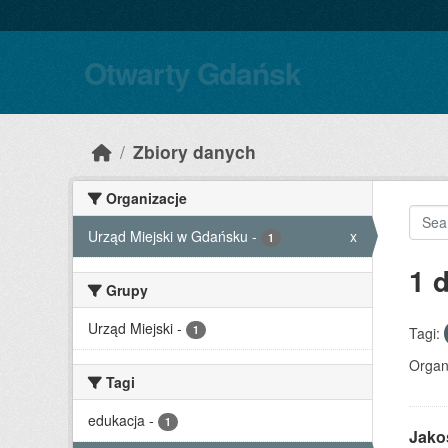
Skip to main content
Otwarty Gdańsk
Zbiory danych
Organizacje
Urząd Miejski w Gdańsku
-
x
1
1 
Grupy
Urząd Miejski
-
1
Tagi:
Organ
Tagi
edukacja
-
1
Jako