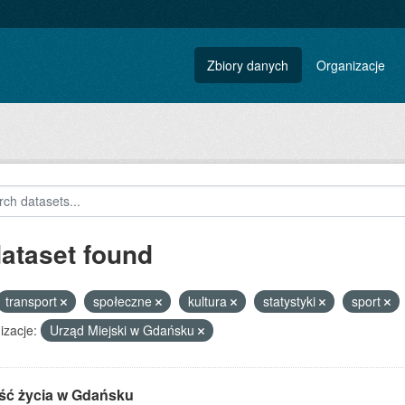
Zbiory danych
Organizacje
dataset found
transport
społeczne
kultura
statystyki
sport
izacje:
Urząd Miejski w Gdańsku
ść życia w Gdańsku