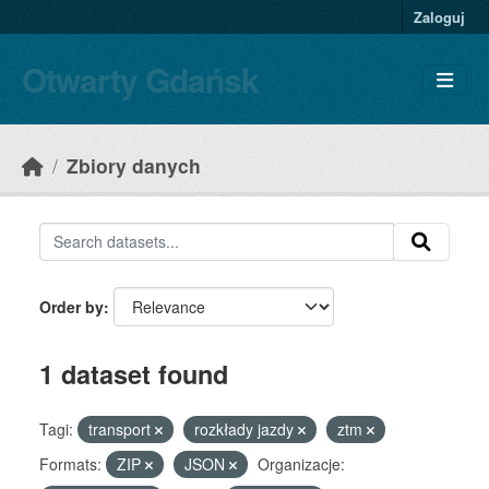
Skip to main content
Zaloguj
Otwarty Gdańsk
Zbiory danych
Order by
1 dataset found
Tagi:
transport
rozkłady jazdy
ztm
Formats:
ZIP
JSON
Organizacje: