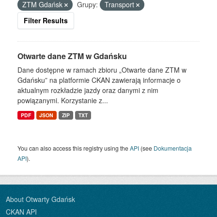
ZTM Gdańsk
Grupy:
Transport
Filter Results
Otwarte dane ZTM w Gdańsku
Dane dostępne w ramach zbioru „Otwarte dane ZTM w
Gdańsku” na platformie CKAN zawierają informacje o
aktualnym rozkładzie jazdy oraz danymi z nim
powiązanymi. Korzystanie z...
PDF
JSON
ZIP
TXT
You can also access this registry using the
API
(see
Dokumentacja
API
).
About Otwarty Gdańsk
CKAN API