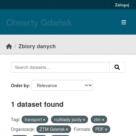
Skip to main content
Zaloguj
Otwarty Gdańsk
Zbiory danych
Order by
1 dataset found
Tagi:
transport
rozkłady jazdy
ztm
Organizacje:
ZTM Gdańsk
Formats:
PDF