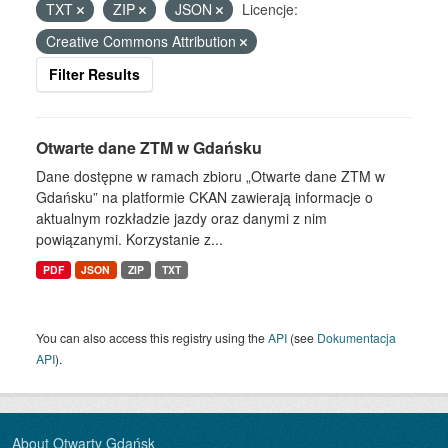
TXT
ZIP
JSON
Licencje:
Creative Commons Attribution
Filter Results
Otwarte dane ZTM w Gdańsku
Dane dostępne w ramach zbioru „Otwarte dane ZTM w
Gdańsku” na platformie CKAN zawierają informacje o
aktualnym rozkładzie jazdy oraz danymi z nim
powiązanymi. Korzystanie z...
PDF
JSON
ZIP
TXT
You can also access this registry using the
API
(see
Dokumentacja
API
).
About Otwarty Gdańsk