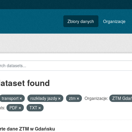
Zbiory danych
Organizacje
dataset found
transport
rozkłady jazdy
ztm
Organizacje:
ZTM Gda
ts:
PDF
TXT
rte dane ZTM w Gdańsku