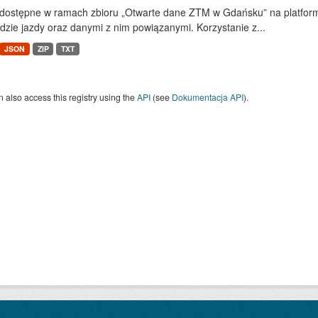
dostępne w ramach zbioru „Otwarte dane ZTM w Gdańsku” na platform
dzie jazdy oraz danymi z nim powiązanymi. Korzystanie z...
JSON
ZIP
TXT
 also access this registry using the
API
(see
Dokumentacja API
).