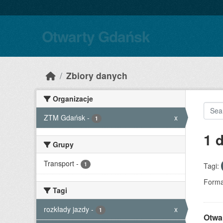
Skip to main content
Otwarty Gdańsk
Zbiory danych
Organizacje
ZTM Gdańsk
-
x
1
1 
Grupy
Transport
-
1
Tagi:
Forma
Tagi
rozkłady jazdy
-
x
1
Otwa