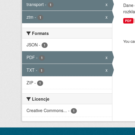
transport
-
x
Dane 
1
rozkła
ztm
-
x
1
PDF
Formats
You can
JSON
-
1
PDF
-
x
1
TXT
-
x
1
ZIP
-
1
Licencje
Creative Commons...
-
1