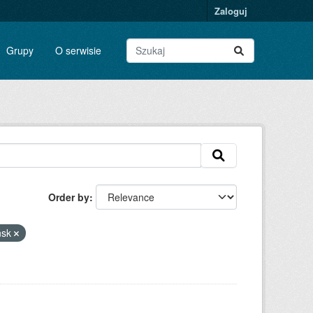
Zaloguj
Grupy
O serwisie
Order by
ńsk