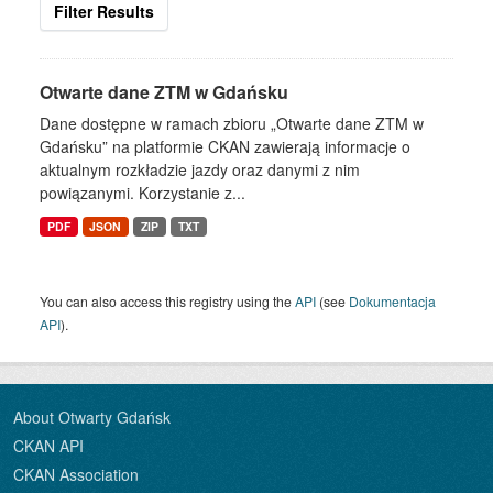
Filter Results
Otwarte dane ZTM w Gdańsku
Dane dostępne w ramach zbioru „Otwarte dane ZTM w
Gdańsku” na platformie CKAN zawierają informacje o
aktualnym rozkładzie jazdy oraz danymi z nim
powiązanymi. Korzystanie z...
PDF
JSON
ZIP
TXT
You can also access this registry using the
API
(see
Dokumentacja
API
).
About Otwarty Gdańsk
CKAN API
CKAN Association