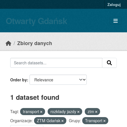
Skip to main content
Zaloguj
Otwarty Gdańsk
Zbiory danych
Order by
1 dataset found
Tagi:
transport
rozkłady jazdy
ztm
Organizacje:
ZTM Gdańsk
Grupy:
Transport