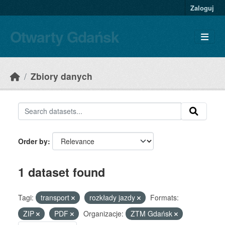
Skip to main content
Zaloguj
Otwarty Gdańsk
Zbiory danych
Order by
1 dataset found
Tagi:
transport
rozkłady jazdy
Formats:
ZIP
PDF
Organizacje:
ZTM Gdańsk