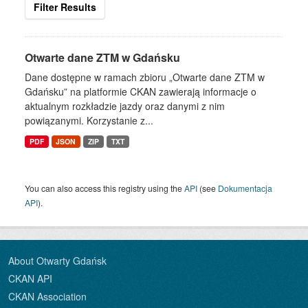
Filter Results
Otwarte dane ZTM w Gdańsku
Dane dostępne w ramach zbioru „Otwarte dane ZTM w
Gdańsku” na platformie CKAN zawierają informacje o
aktualnym rozkładzie jazdy oraz danymi z nim
powiązanymi. Korzystanie z...
PDF
JSON
ZIP
TXT
You can also access this registry using the
API
(see
Dokumentacja
API
).
About Otwarty Gdańsk
CKAN API
CKAN Association