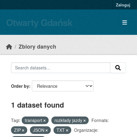
Skip to main content
Zaloguj
Otwarty Gdańsk
Zbiory danych
Order by
1 dataset found
Tagi:
transport
rozkłady jazdy
Formats:
ZIP
JSON
TXT
Organizacje: