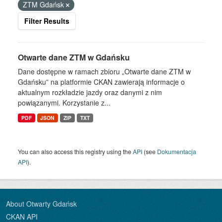
ZTM Gdańsk
Filter Results
Otwarte dane ZTM w Gdańsku
Dane dostępne w ramach zbioru „Otwarte dane ZTM w
Gdańsku” na platformie CKAN zawierają informacje o
aktualnym rozkładzie jazdy oraz danymi z nim
powiązanymi. Korzystanie z...
PDF
JSON
ZIP
TXT
You can also access this registry using the
API
(see
Dokumentacja
API
).
About Otwarty Gdańsk
CKAN API