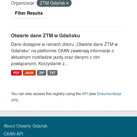
Organizacje:
ZTM Gdańsk
Filter Results
Otwarte dane ZTM w Gdańsku
Dane dostępne w ramach zbioru „Otwarte dane ZTM w
Gdańsku” na platformie CKAN zawierają informacje o
aktualnym rozkładzie jazdy oraz danymi z nim
powiązanymi. Korzystanie z...
PDF
JSON
ZIP
TXT
You can also access this registry using the
API
(see
Dokumentacja
API
).
About Otwarty Gdańsk
CKAN API