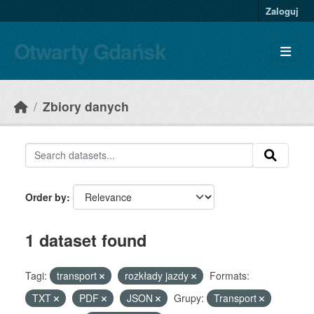
Skip to main content
Zaloguj
Otwarty Gdańsk
Zbiory danych
Order by
1 dataset found
Tagi:
transport
rozkłady jazdy
Formats:
TXT
PDF
JSON
Grupy:
Transport