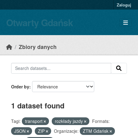
Skip to main content
Zaloguj
Otwarty Gdańsk
Zbiory danych
Order by
1 dataset found
Tagi:
transport
rozkłady jazdy
Formats:
JSON
ZIP
Organizacje:
ZTM Gdańsk