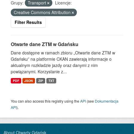
Grupy:
Transport
Licencje:
Creative Commons Attribution
Filter Results
Otwarte dane ZTM w Gdańsku
Dane dostępne w ramach zbioru „Otwarte dane ZTM w
Gdańsku” na platformie CKAN zawierają informacje o
aktualnym rozkładzie jazdy oraz danymi z nim
powiązanymi. Korzystanie z...
PDF
JSON
ZIP
TXT
You can also access this registry using the
API
(see
Dokumentacja
API
).
About Otwarty Gdańsk