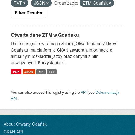
TXT
JSON
Organizacje:
ZTM Gdańsk
Filter Results
Otwarte dane ZTM w Gdańsku
Dane dostępne w ramach zbioru „Otwarte dane ZTM w
Gdańsku” na platformie CKAN zawierają informacje o
aktualnym rozkładzie jazdy oraz danymi z nim
powiązanymi. Korzystanie z...
PDF
JSON
ZIP
TXT
You can also access this registry using the
API
(see
Dokumentacja
API
).
About Otwarty Gdańsk
CKAN API