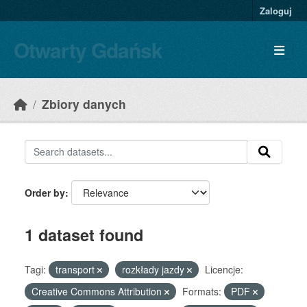
Skip to main content
Zaloguj
Otwarty Gdańsk
Zbiory danych
Order by
1 dataset found
Tagi:
transport
rozkłady jazdy
Licencje:
Creative Commons Attribution
Formats:
PDF