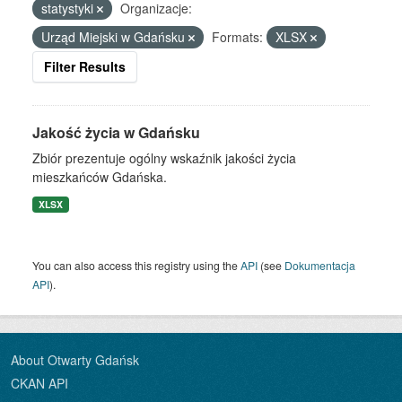
statystyki
Organizacje:
Urząd Miejski w Gdańsku
Formats:
XLSX
Filter Results
Jakość życia w Gdańsku
Zbiór prezentuje ogólny wskaźnik jakości życia
mieszkańców Gdańska.
XLSX
You can also access this registry using the
API
(see
Dokumentacja
API
).
About Otwarty Gdańsk
CKAN API