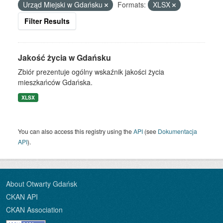
Urząd Miejski w Gdańsku
Formats:
XLSX
Filter Results
Jakość życia w Gdańsku
Zbiór prezentuje ogólny wskaźnik jakości życia
mieszkańców Gdańska.
XLSX
You can also access this registry using the
API
(see
Dokumentacja
API
).
About Otwarty Gdańsk
CKAN API
CKAN Association