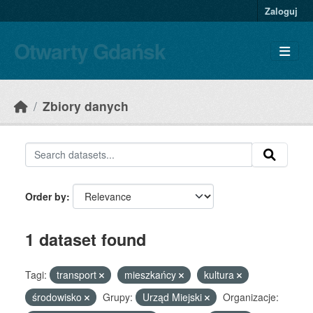
Skip to main content
Zaloguj
Otwarty Gdańsk
Zbiory danych
Order by
1 dataset found
Tagi:
transport
mieszkańcy
kultura
środowisko
Grupy:
Urząd Miejski
Organizacje: