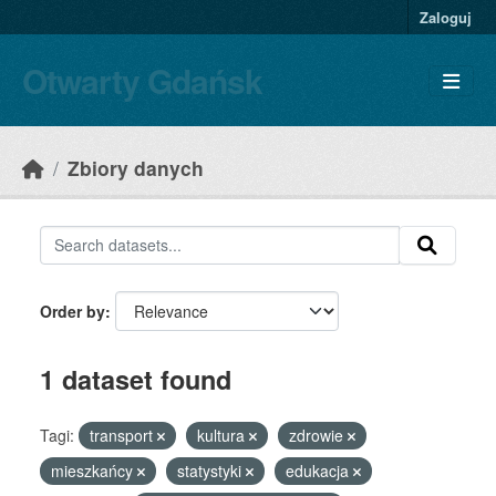
Skip to main content
Zaloguj
Otwarty Gdańsk
Zbiory danych
Order by
1 dataset found
Tagi:
transport
kultura
zdrowie
mieszkańcy
statystyki
edukacja