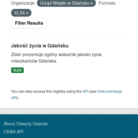
Organizacje:
Urząd Miejski w Gdańsku
Formats:
XLSX
Filter Results
Jakość życia w Gdańsku
Zbiór prezentuje ogólny wskaźnik jakości życia
mieszkańców Gdańska.
XLSX
You can also access this registry using the
API
(see
Dokumentacja
API
).
About Otwarty Gdańsk
CKAN API