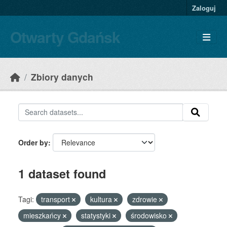
Skip to main content
Zaloguj
Otwarty Gdańsk
Zbiory danych
Order by
1 dataset found
Tagi:
transport
kultura
zdrowie
mieszkańcy
statystyki
środowisko