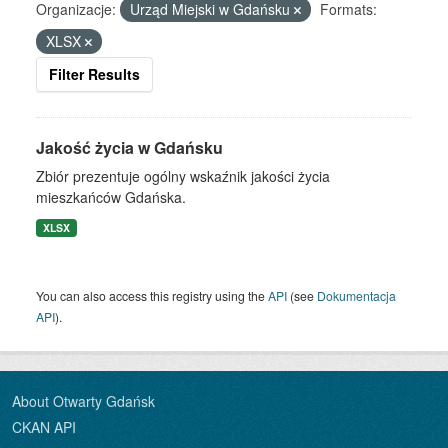
Organizacje:
Urząd Miejski w Gdańsku
Formats:
XLSX
Filter Results
Jakość życia w Gdańsku
Zbiór prezentuje ogólny wskaźnik jakości życia
mieszkańców Gdańska.
XLSX
You can also access this registry using the
API
(see
Dokumentacja
API
).
About Otwarty Gdańsk
CKAN API