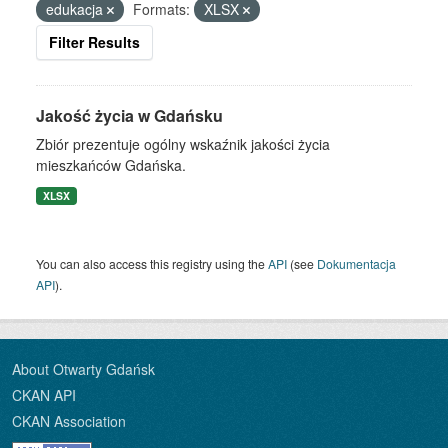
edukacja
Formats:
XLSX
Filter Results
Jakość życia w Gdańsku
Zbiór prezentuje ogólny wskaźnik jakości życia
mieszkańców Gdańska.
XLSX
You can also access this registry using the
API
(see
Dokumentacja
API
).
About Otwarty Gdańsk
CKAN API
CKAN Association