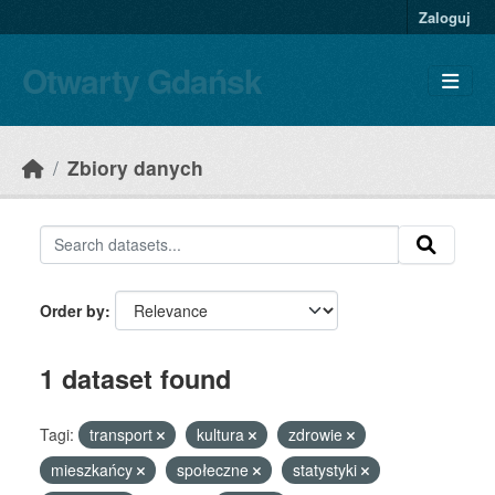
Skip to main content
Zaloguj
Otwarty Gdańsk
Zbiory danych
Order by
1 dataset found
Tagi:
transport
kultura
zdrowie
mieszkańcy
społeczne
statystyki