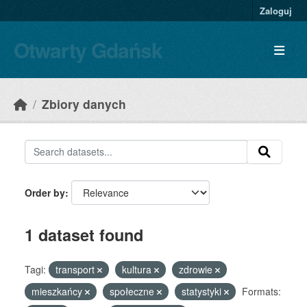
Skip to main content
Zaloguj
Otwarty Gdańsk
Zbiory danych
Order by
1 dataset found
Tagi:
transport
kultura
zdrowie
mieszkańcy
społeczne
statystyki
Formats: