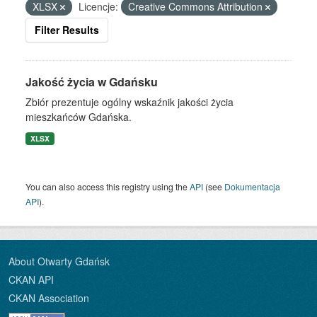
XLSX
Licencje:
Creative Commons Attribution
Filter Results
Jakość życia w Gdańsku
Zbiór prezentuje ogólny wskaźnik jakości życia
mieszkańców Gdańska.
XLSX
You can also access this registry using the
API
(see
Dokumentacja
API
).
About Otwarty Gdańsk
CKAN API
CKAN Association