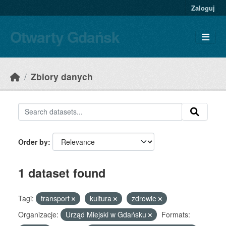
Skip to main content
Zaloguj
Otwarty Gdańsk
Zbiory danych
Order by
1 dataset found
Tagi:
transport
kultura
zdrowie
Organizacje:
Urząd Miejski w Gdańsku
Formats: