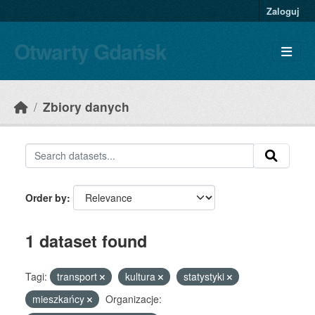
Skip to main content
Zaloguj
Otwarty Gdańsk
Zbiory danych
Order by
1 dataset found
Tagi:
transport
kultura
statystyki
mieszkańcy
Organizacje: